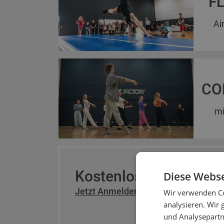
FL
Ai
CO
mi
Kostenlose Probestu
Diese Webse
Jetzt Anmelden
Wir verwenden Co
analysieren. Wir
und Analysepartn