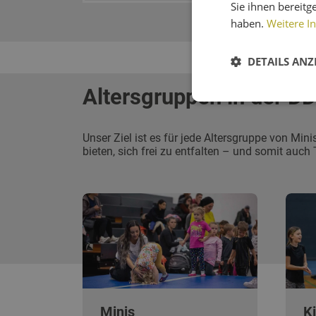
Sie ihnen bereitg
haben.
Weitere I
DETAILS ANZ
Altersgruppen in der D
Unser Ziel ist es für jede Altersgruppe von Min
bieten, sich frei zu entfalten – und somit auch 
Minis
K