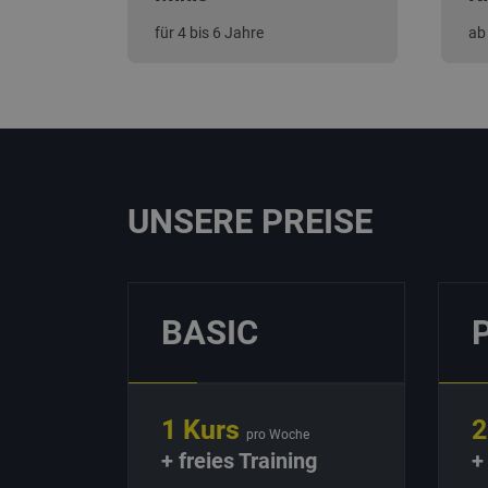
für 4 bis 6 Jahre
ab
UNSERE PREISE
BASIC
1 Kurs
2
pro Woche
+ freies Training
+