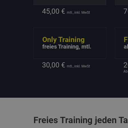
45,00 €
7
mtl., inkl. MwSt
Only Training
F
freies Training, mtl.
a
30,00 €
mtl., inkl. MwSt
Ab
Freies Training jeden T