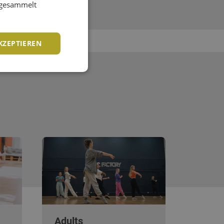
e gesammelt
KZEPTIEREN
Adults