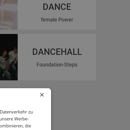
DANCE
female Power
DANCEHALL
Foundation-Steps
×
 Datenverkehr zu
 unsere Werbe-
ombinieren, die