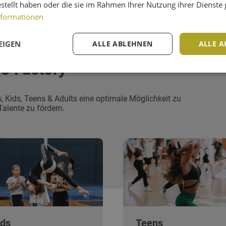
estellt haben oder die sie im Rahmen Ihrer Nutzung ihrer Dienst
nformationen
EIGEN
ALLE ABLEHNEN
ALLE A
DC Factory
is, Kids, Teens & Adults eine optimale Möglichkeit zu
Talente zu fördern.
ids
Teens