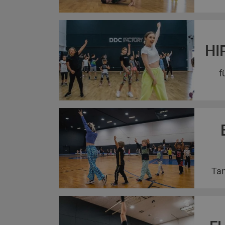
HI
f
Tan