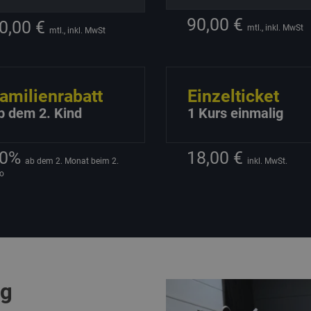
90,00 €
0,00 €
mtl., inkl. MwSt
mtl., inkl. MwSt
amilienrabatt
Einzelticket
b dem 2. Kind
1 Kurs einmalig
20%
18,00 €
ab dem 2. Monat beim 2.
inkl. MwSt.
o
ag